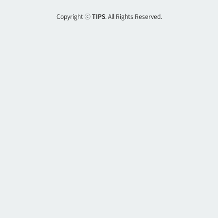
Copyright ⓒ
TIPS
. All Rights Reserved.