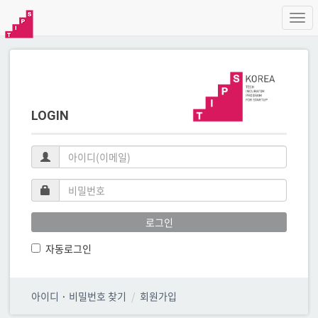
Togg
navi
LOGIN
아
이
디
비
(이
밀
메
번
로그인
일)
호
자동로그인
아이디
·
비밀번호 찾기
회원가입