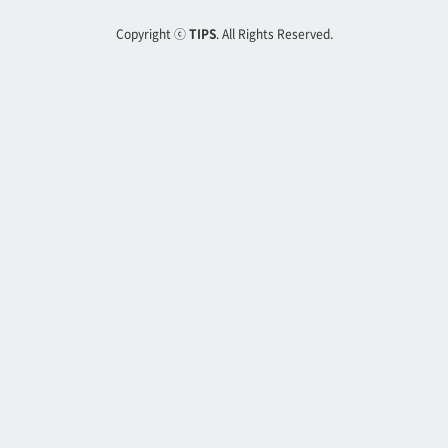
Copyright ⓒ
TIPS
. All Rights Reserved.