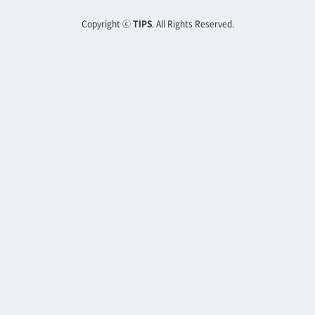
Copyright ⓒ
TIPS
. All Rights Reserved.