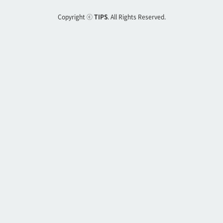
Copyright ⓒ
TIPS
. All Rights Reserved.