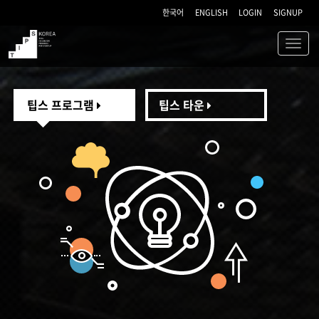
한국어
ENGLISH
LOGIN
SIGNUP
Toggl
navig
TIPS
팁스 프로그램
팁스 타운