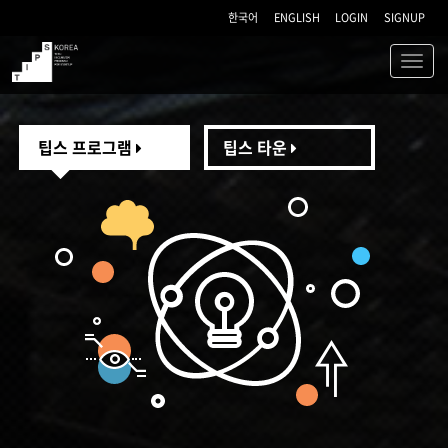
한국어
ENGLISH
LOGIN
SIGNUP
Toggl
navig
TIPS
팁스 프로그램
팁스 타운