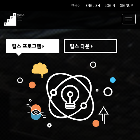
한국어
ENGLISH
LOGIN
SIGNUP
Toggl
navig
TIPS
팁스 프로그램
팁스 타운