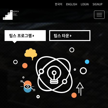
한국어
ENGLISH
LOGIN
SIGNUP
Toggl
navig
TIPS
팁스 프로그램
팁스 타운