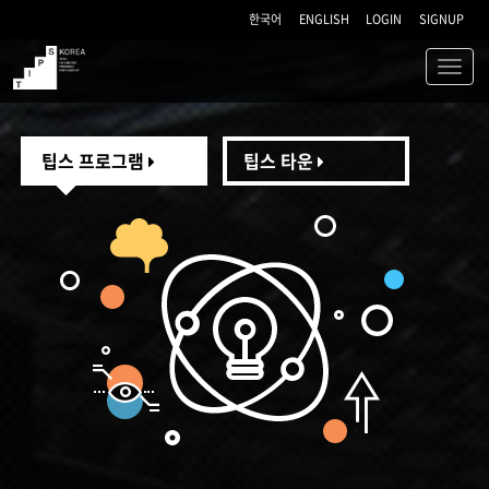
한국어
ENGLISH
LOGIN
SIGNUP
Toggl
navig
TIPS
팁스 프로그램
팁스 타운