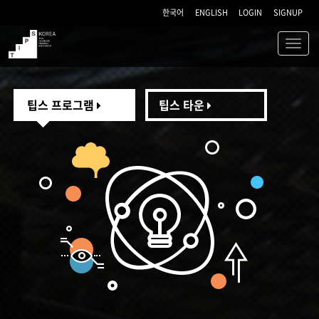
한국어
ENGLISH
LOGIN
SIGNUP
Toggl
navig
TIPS
팁스 프로그램
팁스 타운