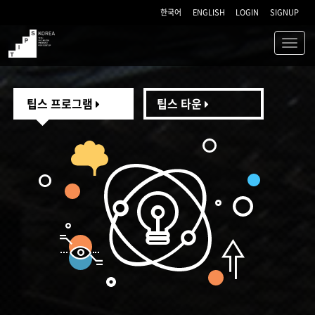
한국어
ENGLISH
LOGIN
SIGNUP
Toggl
navig
TIPS
팁스 프로그램
팁스 타운