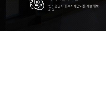
팁스운영사에 투자제안서를 제출해보
세요!
TIPS STORY
TIPS NEWS
TIP
[알림] 2026년 팁스(TIPS) 총괄 운영지
20
침(2차 ...
통합 