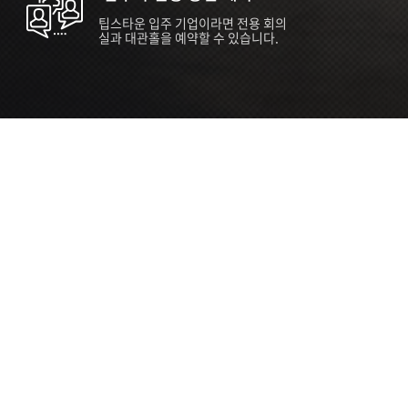
팁스타운 입주 기업이라면 전용 회의
실과 대관홀을 예약할 수 있습니다.
ORT
Seoul 대관 안내 (홍대 지역)
소
서울 마포구 양화로 136, SVC Seoul
자
2026.07.03 ~ 2027.12.31
간
2026.07.03 ~ 2027.12.31
관
SVC Seoul (한국엔젤투자협회)