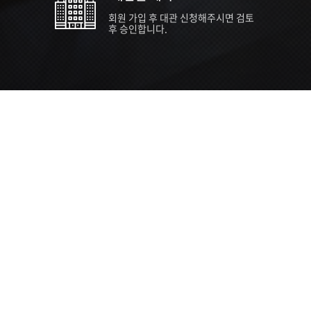
회원 가입 후 대관 신청해주시면 검토
후 승인합니다.
TIPS EVENT & SUPP
SVC 
행사장
행사일
접수기
주최/주
S NEWS
26년 팁스(TIPS) 창업기업 지원계획
수...