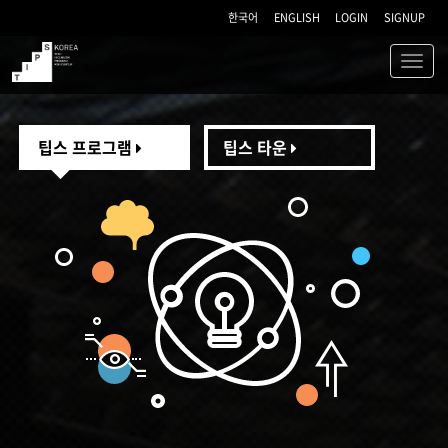
한국어
ENGLISH
LOGIN
SIGNUP
Toggl
navig
TIPS
팁스 프로그램
팁스 타운