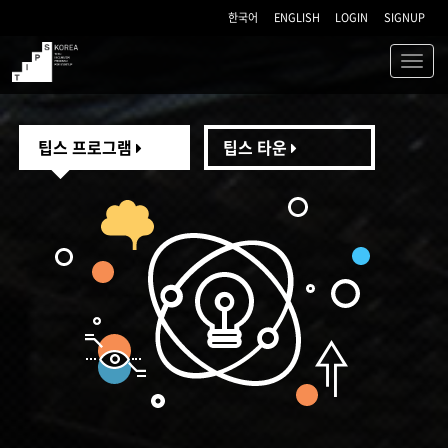
한국어
ENGLISH
LOGIN
SIGNUP
Toggl
navig
TIPS
팁스 프로그램
팁스 타운