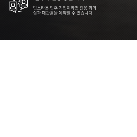
팁스타운 입주 기업이라면 전용 회의
실과 대관홀을 예약할 수 있습니다.
ORT
Seoul 대관 안내 (홍대 지역)
소
서울 마포구 양화로 136, SVC Seoul
자
2026.07.03 ~ 2027.12.31
간
2026.07.03 ~ 2027.12.31
관
SVC Seoul (한국엔젤투자협회)