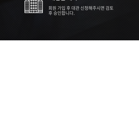
회원 가입 후 대관 신청해주시면 검토
후 승인합니다.
TIPS EVENT & SUPP
SVC 
행사장
행사일
접수기
주최/주
S NEWS
26년 팁스(TIPS) 창업기업 지원계획
수...