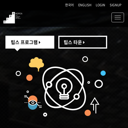
한국어
ENGLISH
LOGIN
SIGNUP
Toggl
navig
TIPS
팁스 프로그램
팁스 타운