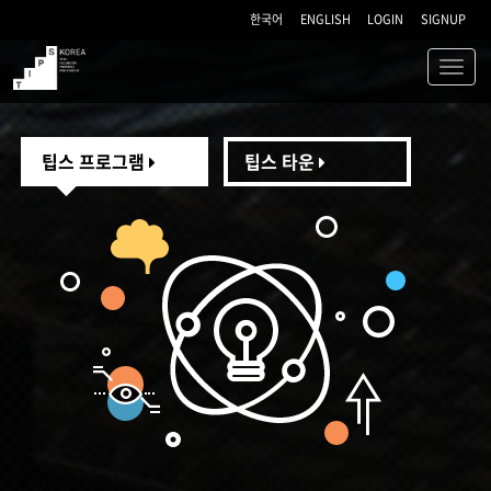
한국어
ENGLISH
LOGIN
SIGNUP
Toggl
navig
TIPS
팁스 프로그램
팁스 타운