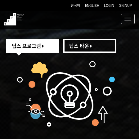
한국어
ENGLISH
LOGIN
SIGNUP
Toggl
navig
TIPS
팁스 프로그램
팁스 타운