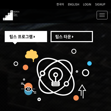
한국어
ENGLISH
LOGIN
SIGNUP
Toggl
navig
TIPS
팁스 프로그램
팁스 타운