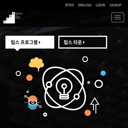
한국어
ENGLISH
LOGIN
SIGNUP
Toggl
navig
TIPS
팁스 프로그램
팁스 타운