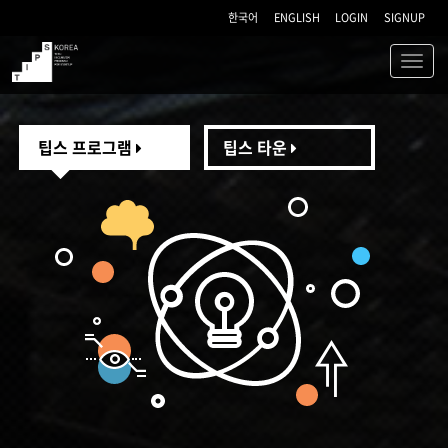
한국어
ENGLISH
LOGIN
SIGNUP
Toggl
navig
TIPS
팁스 프로그램
팁스 타운