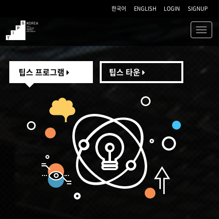
한국어
ENGLISH
LOGIN
SIGNUP
Toggl
navig
TIPS
팁스 프로그램
팁스 타운