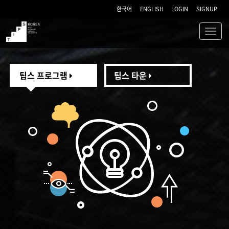
한국어
ENGLISH
LOGIN
SIGNUP
Toggl
navig
TIPS
팁스 프로그램
팁스 타운