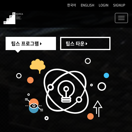
한국어
ENGLISH
LOGIN
SIGNUP
Toggl
navig
TIPS
팁스 프로그램
팁스 타운