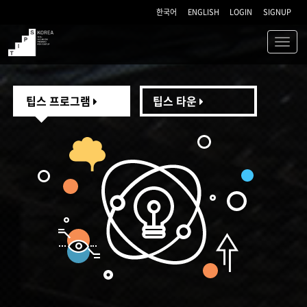
한국어
ENGLISH
LOGIN
SIGNUP
Toggl
navig
TIPS
팁스 프로그램
팁스 타운