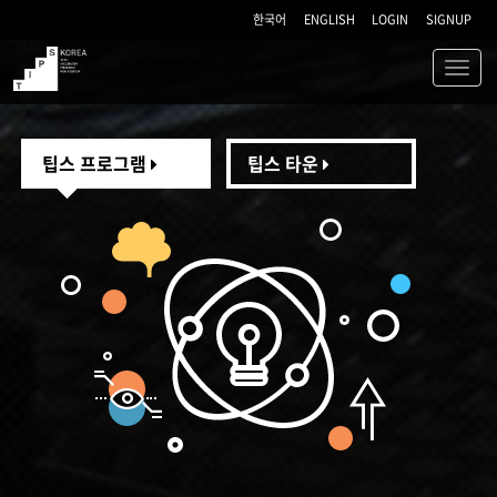
한국어
ENGLISH
LOGIN
SIGNUP
Toggl
navig
TIPS
팁스 프로그램
팁스 타운