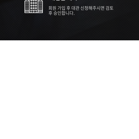
회원 가입 후 대관 신청해주시면 검토
후 승인합니다.
TIPS EVENT & SUPP
SVC 
행사장
행사일
접수기
주최/주
S NEWS
26년 팁스(TIPS) 창업기업 지원계획
수...