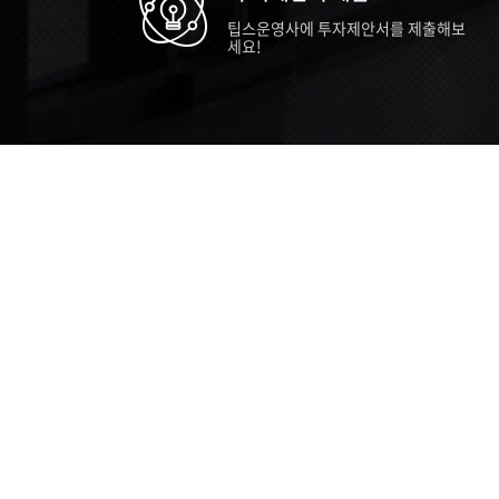
팁스운영사에 투자제안서를 제출해보
세요!
TIPS STORY
TIPS NEWS
TIP
[알림] 2026년 팁스(TIPS) 총괄 운영지
20
침(2차 ...
통합 