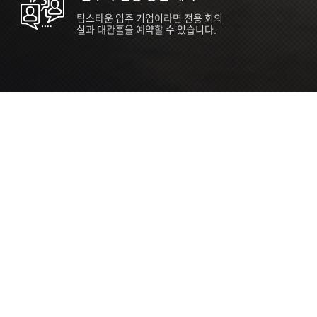
팁스타운 입주 기업이라면 전용 회의
실과 대관홀을 예약할 수 있습니다.
ORT
Seoul 대관 안내 (홍대 지역)
소
서울 마포구 양화로 136, SVC Seoul
자
2026.07.03 ~ 2027.12.31
간
2026.07.03 ~ 2027.12.31
관
SVC Seoul (한국엔젤투자협회)