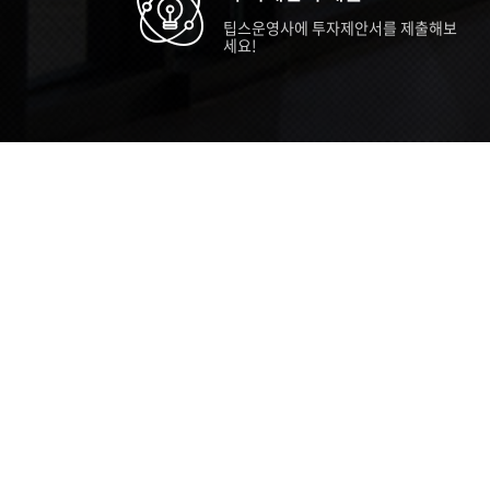
팁스운영사에 투자제안서를 제출해보
세요!
TIPS STORY
TIPS NEWS
TIP
[알림] 2026년 팁스(TIPS) 총괄 운영지
20
침(2차 ...
통합 