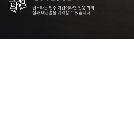
팁스타운 입주 기업이라면 전용 회의
실과 대관홀을 예약할 수 있습니다.
ORT
Seoul 대관 안내 (홍대 지역)
소
서울 마포구 양화로 136, SVC Seoul
자
2026.07.03 ~ 2027.12.31
간
2026.07.03 ~ 2027.12.31
관
SVC Seoul (한국엔젤투자협회)