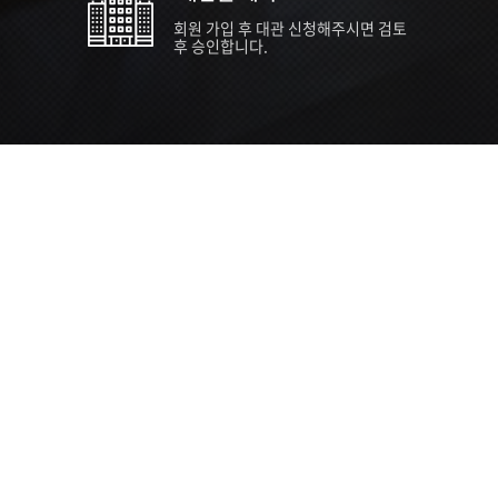
회원 가입 후 대관 신청해주시면 검토
후 승인합니다.
TIPS EVENT & SUPP
SVC 
행사장
행사일
접수기
주최/주
S NEWS
26년 팁스(TIPS) 창업기업 지원계획
수...