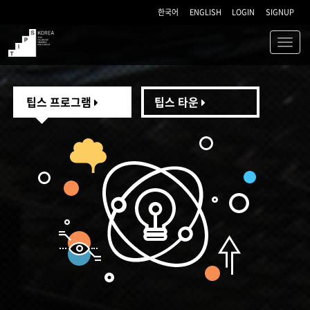
한국어
ENGLISH
LOGIN
SIGNUP
Toggl
navig
TIPS
팁스 프로그램
팁스 타운