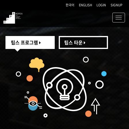
한국어
ENGLISH
LOGIN
SIGNUP
Toggl
navig
TIPS
팁스 프로그램
팁스 타운