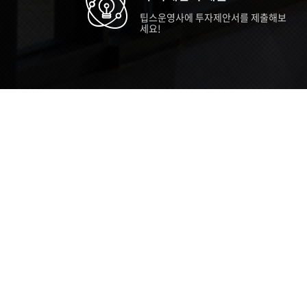
팁스운영사에 투자제안서를 제출해보
세요!
TIPS STORY
TIPS NEWS
TIP
[알림] 2026년 팁스(TIPS) 총괄 운영지
20
침(2차 ...
통합 