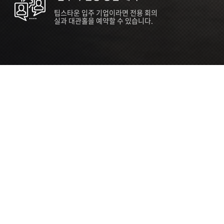
팁스타운 입주 기업이라면 전용 회의
실과 대관홀을 예약할 수 있습니다.
ORT
Seoul 대관 안내 (홍대 지역)
소
서울 마포구 양화로 136, SVC Seoul
자
2026.07.03 ~ 2027.12.31
간
2026.07.03 ~ 2027.12.31
관
SVC Seoul (한국엔젤투자협회)