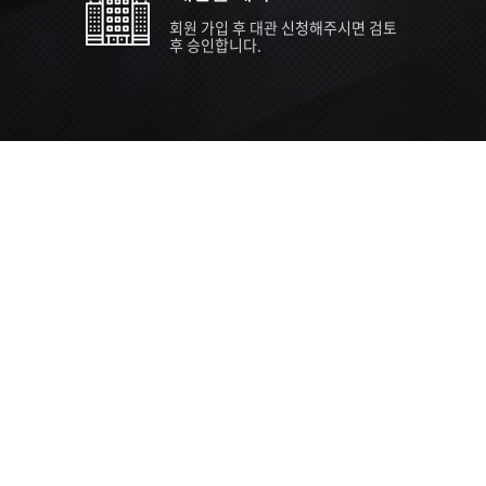
회원 가입 후 대관 신청해주시면 검토
후 승인합니다.
TIPS EVENT & SUPP
SVC 
행사장
행사일
접수기
주최/주
S NEWS
26년 팁스(TIPS) 창업기업 지원계획
수...