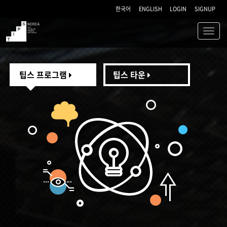
한국어
ENGLISH
LOGIN
SIGNUP
Toggl
navig
TIPS
팁스 프로그램
팁스 타운