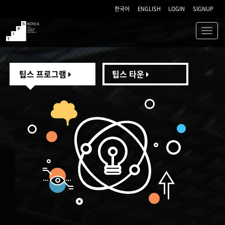
한국어
ENGLISH
LOGIN
SIGNUP
Toggl
navig
TIPS
팁스 프로그램
팁스 타운