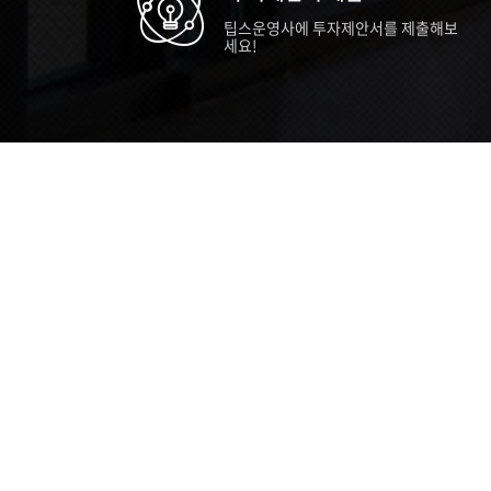
팁스운영사에 투자제안서를 제출해보
세요!
TIPS STORY
TIPS NEWS
TIP
[알림] 2026년 팁스(TIPS) 총괄 운영지
20
침(2차 ...
통합 