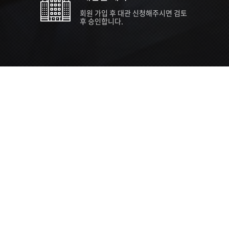
회원 가입 후 대관 신청해주시면 검토
후 승인합니다.
TIPS EVENT & SUPP
SVC 
행사장
행사일
접수기
주최/주
S NEWS
26년 팁스(TIPS) 창업기업 지원계획
수...