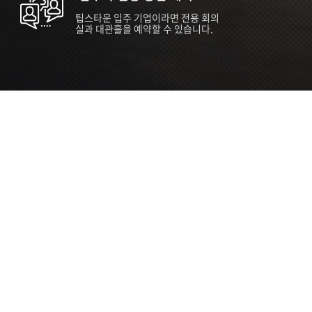
팁스타운 입주 기업이라면 전용 회의
실과 대관홀을 예약할 수 있습니다.
ORT
Seoul 대관 안내 (홍대 지역)
소
서울 마포구 양화로 136, SVC Seoul
자
2026.07.03 ~ 2027.12.31
간
2026.07.03 ~ 2027.12.31
관
SVC Seoul (한국엔젤투자협회)