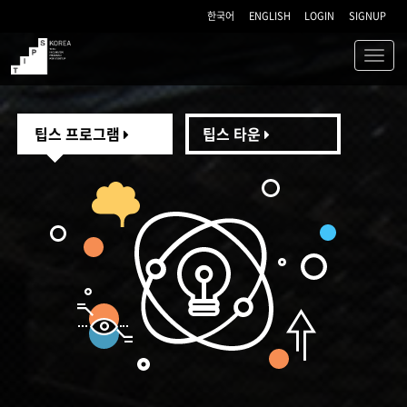
한국어
ENGLISH
LOGIN
SIGNUP
Toggl
navig
TIPS
팁스 프로그램
팁스 타운