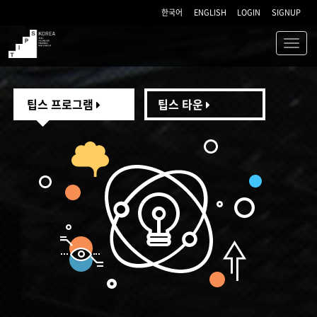
한국어
ENGLISH
LOGIN
SIGNUP
Toggl
navig
TIPS
팁스 프로그램
팁스 타운