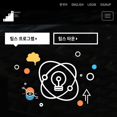
한국어
ENGLISH
LOGIN
SIGNUP
Toggl
navig
TIPS
팁스 프로그램
팁스 타운