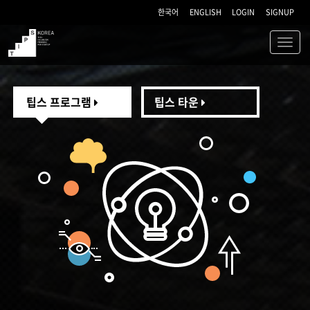
한국어
ENGLISH
LOGIN
SIGNUP
Toggl
navig
TIPS
팁스 프로그램
팁스 타운