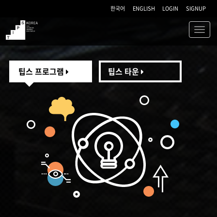
한국어
ENGLISH
LOGIN
SIGNUP
Toggl
navig
TIPS
팁스 프로그램
팁스 타운