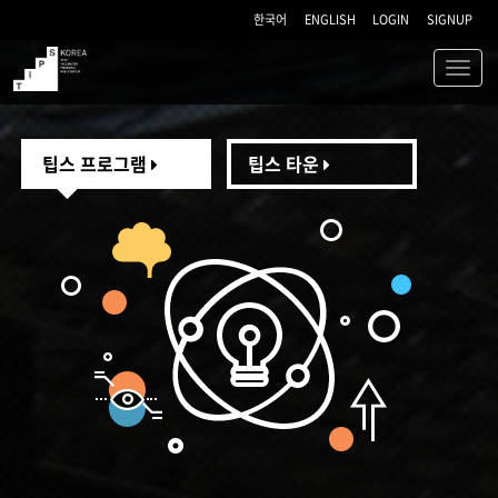
한국어
ENGLISH
LOGIN
SIGNUP
Toggl
navig
TIPS
팁스 프로그램
팁스 타운