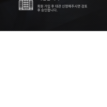
회원 가입 후 대관 신청해주시면 검토
후 승인합니다.
TIPS EVENT & SUPP
SVC 
행사장
행사일
접수기
주최/주
S NEWS
26년 팁스(TIPS) 창업기업 지원계획
수...