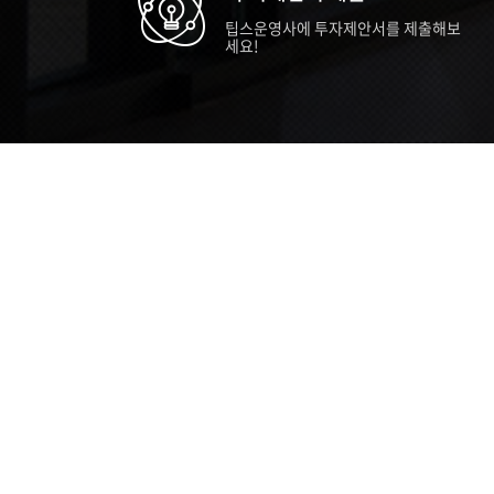
팁스운영사에 투자제안서를 제출해보
세요!
TIPS STORY
TIPS NEWS
TIP
[알림] 2026년 팁스(TIPS) 총괄 운영지
20
침(2차 ...
통합 