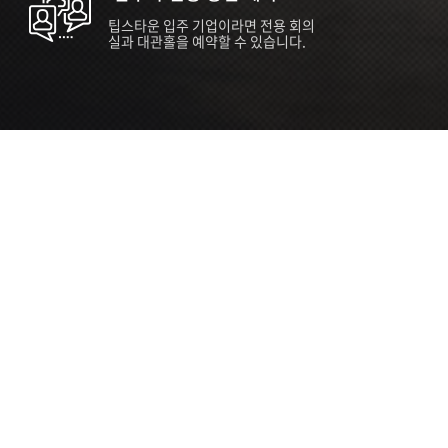
팁스타운 입주 기업이라면 전용 회의
실과 대관홀을 예약할 수 있습니다.
ORT
Seoul 대관 안내 (홍대 지역)
소
서울 마포구 양화로 136, SVC Seoul
자
2026.07.03 ~ 2027.12.31
간
2026.07.03 ~ 2027.12.31
관
SVC Seoul (한국엔젤투자협회)