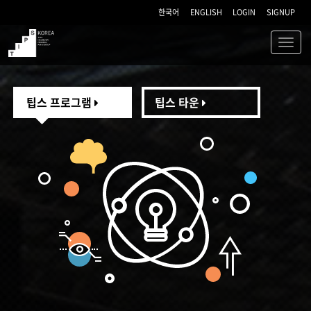
한국어
ENGLISH
LOGIN
SIGNUP
Toggl
navig
TIPS
팁스 프로그램
팁스 타운