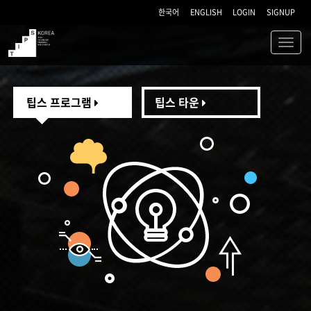
한국어
ENGLISH
LOGIN
SIGNUP
Toggl
navig
TIPS
팁스 프로그램
팁스 타운