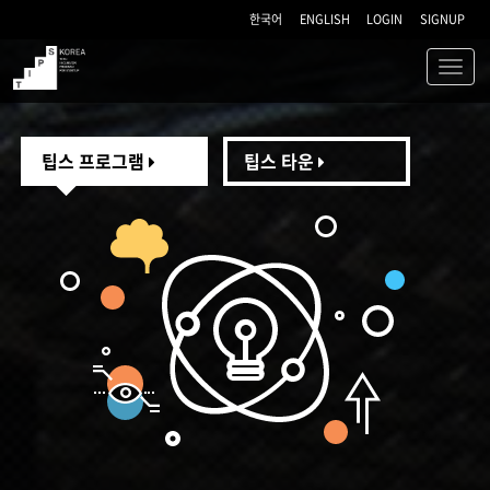
한국어
ENGLISH
LOGIN
SIGNUP
Toggl
navig
TIPS
팁스 프로그램
팁스 타운