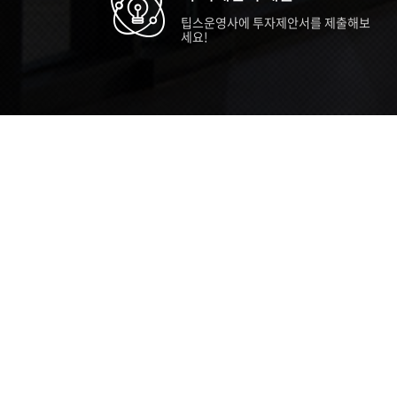
팁스운영사에 투자제안서를 제출해보
세요!
TIPS STORY
TIPS NEWS
TIP
[알림] 2026년 팁스(TIPS) 총괄 운영지
20
침(2차 ...
통합 