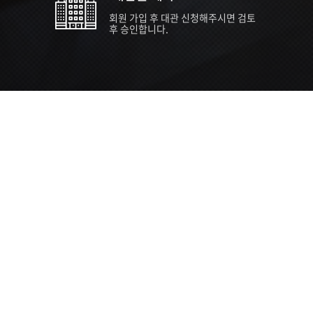
회원 가입 후 대관 신청해주시면 검토
후 승인합니다.
TIPS EVENT & SUPP
SVC 
행사장
행사일
접수기
주최/주
S NEWS
26년 팁스(TIPS) 창업기업 지원계획
수...