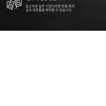
팁스타운 입주 기업이라면 전용 회의
실과 대관홀을 예약할 수 있습니다.
ORT
Seoul 대관 안내 (홍대 지역)
소
서울 마포구 양화로 136, SVC Seoul
자
2026.07.03 ~ 2027.12.31
간
2026.07.03 ~ 2027.12.31
관
SVC Seoul (한국엔젤투자협회)