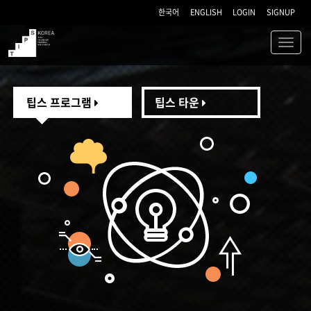
한국어
ENGLISH
LOGIN
SIGNUP
Toggl
navig
TIPS
팁스 프로그램
팁스 타운