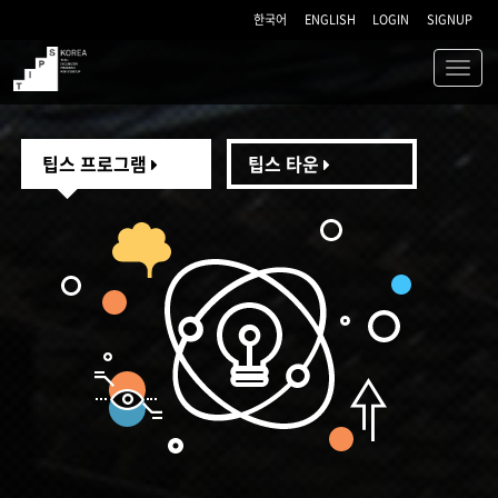
한국어
ENGLISH
LOGIN
SIGNUP
Toggl
navig
TIPS
팁스 프로그램
팁스 타운