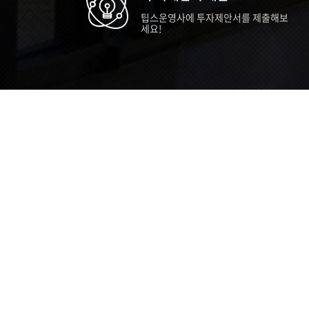
팁스운영사에 투자제안서를 제출해보
세요!
TIPS STORY
TIPS NEWS
TIP
[알림] 2026년 팁스(TIPS) 총괄 운영지
20
침(2차 ...
통합 