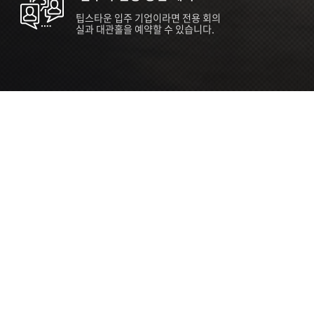
팁스타운 입주 기업이라면 전용 회의
실과 대관홀을 예약할 수 있습니다.
ORT
Seoul 대관 안내 (홍대 지역)
소
서울 마포구 양화로 136, SVC Seoul
자
2026.07.03 ~ 2027.12.31
간
2026.07.03 ~ 2027.12.31
관
SVC Seoul (한국엔젤투자협회)