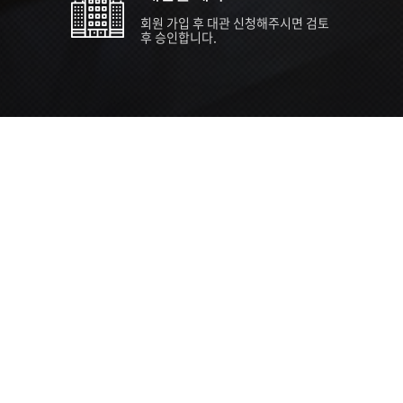
회원 가입 후 대관 신청해주시면 검토
후 승인합니다.
TIPS EVENT & SUPP
SVC 
행사장
행사일
접수기
주최/주
S NEWS
26년 팁스(TIPS) 창업기업 지원계획
수...