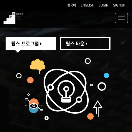
한국어
ENGLISH
LOGIN
SIGNUP
Toggl
navig
TIPS
팁스 프로그램
팁스 타운