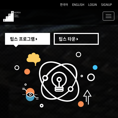
한국어
ENGLISH
LOGIN
SIGNUP
Toggl
navig
TIPS
팁스 프로그램
팁스 타운